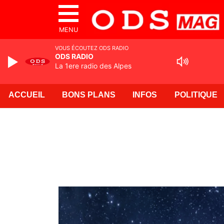
MENU
VOUS ÉCOUTEZ ODS RADIO
ODS RADIO
La 1ere radio des Alpes
ACCUEIL
BONS PLANS
INFOS
POLITIQUE