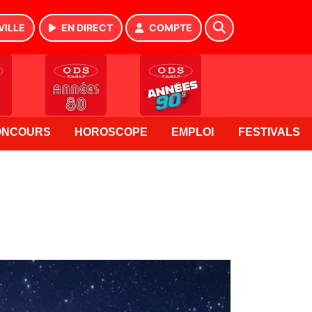
VILLE
EN DIRECT
COMPTE
ONCOURS
HOROSCOPE
EMPLOI
FESTIVALS