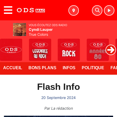
MENU
VOUS ÉCOUTEZ ODS RADIO
Cyndi Lauper
True Colors
ACCUEIL
BONS PLANS
INFOS
POLITIQUE
FA
Flash Info
20 Septembre 2024
Par
La rédaction