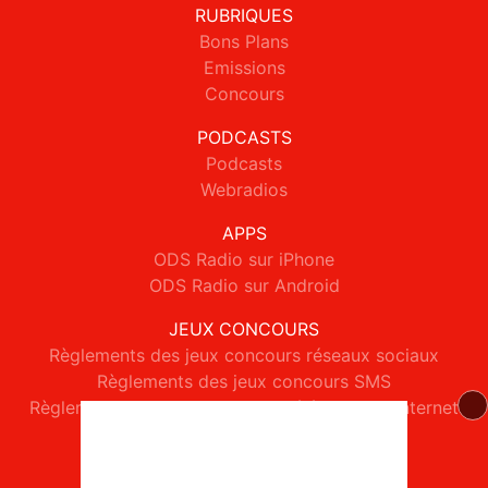
RUBRIQUES
Bons Plans
Emissions
Concours
PODCASTS
Podcasts
Webradios
APPS
ODS Radio sur iPhone
ODS Radio sur Android
JEUX CONCOURS
Règlements des jeux concours réseaux sociaux
Règlements des jeux concours SMS
Règlements des jeux concours téléphone et internet