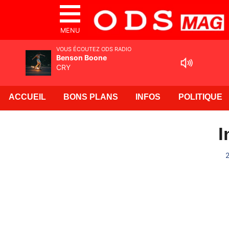
MENU
VOUS ÉCOUTEZ ODS RADIO
Benson Boone
CRY
ACCUEIL
BONS PLANS
INFOS
POLITIQUE
I