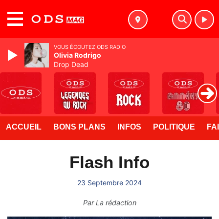
MENU
VOUS ÉCOUTEZ ODS RADIO
Olivia Rodrigo
Drop Dead
ACCUEIL
BONS PLANS
INFOS
POLITIQUE
FA
Flash Info
23 Septembre 2024
Par
La rédaction