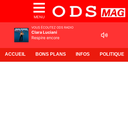
MENU
VOUS ÉCOUTEZ ODS RADIO
Clara Luciani
Respire encore
ACCUEIL
BONS PLANS
INFOS
POLITIQUE