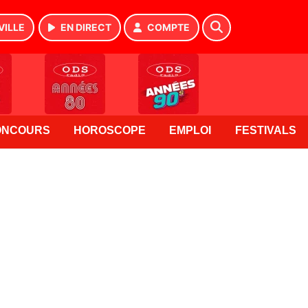
VILLE
EN DIRECT
COMPTE
ONCOURS
HOROSCOPE
EMPLOI
FESTIVALS