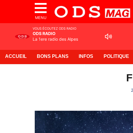
MENU
VOUS ÉCOUTEZ ODS RADIO
ODS RADIO
La 1ere radio des Alpes
ACCUEIL
BONS PLANS
INFOS
POLITIQUE
F