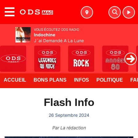
MENU
VOUS ÉCOUTEZ ODS RADIO
Indochine
J´ai Demandé A La Lune
ACCUEIL
BONS PLANS
INFOS
POLITIQUE
FA
Flash Info
26 Septembre 2024
Par
La rédaction