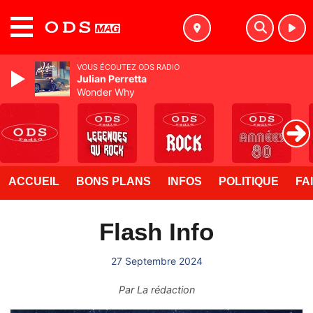
MENU
VOUS ÉCOUTEZ ODS RADIO
Julian Perretta
Wonder Why
ACCUEIL
BONS PLANS
INFOS
POLITIQUE
FA
Flash Info
27 Septembre 2024
Par
La rédaction