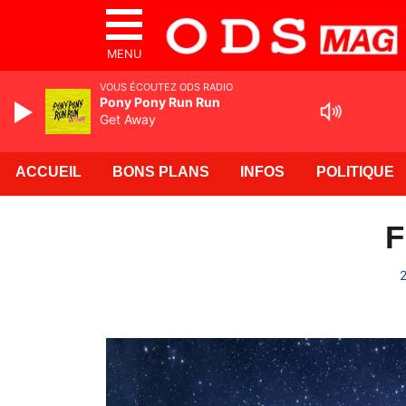
MENU
VOUS ÉCOUTEZ ODS RADIO
Pony Pony Run Run
Get Away
ACCUEIL
BONS PLANS
INFOS
POLITIQUE
F