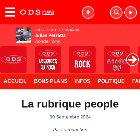
MENU
VOUS ÉCOUTEZ ODS RADIO
Julian Perretta
Wonder Why
ACCUEIL
BONS PLANS
INFOS
POLITIQUE
FA
La rubrique people
30 Septembre 2024
Par
La rédaction