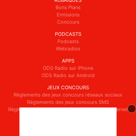
RUBRIQUES
Bons Plans
Emissions
Concours
PODCASTS
Podcasts
Webradios
APPS
ODS Radio sur iPhone
ODS Radio sur Android
JEUX CONCOURS
Règlements des jeux concours réseaux sociaux
Règlements des jeux concours SMS
Règlements des jeux concours téléphone et internet