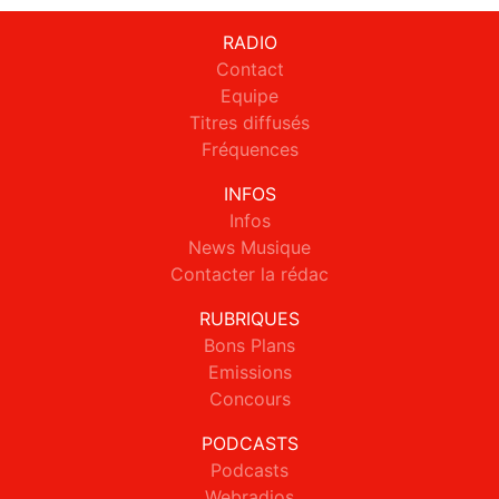
RADIO
Contact
Equipe
Titres diffusés
Fréquences
INFOS
Infos
News Musique
Contacter la rédac
RUBRIQUES
Bons Plans
Emissions
Concours
PODCASTS
Podcasts
Webradios