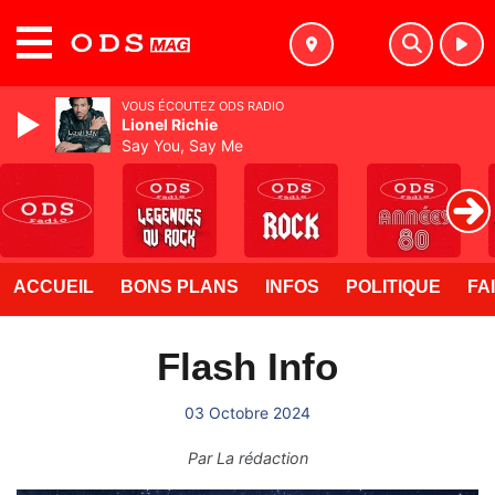
MENU
VOUS ÉCOUTEZ ODS RADIO
Lionel Richie
Say You, Say Me
ACCUEIL
BONS PLANS
INFOS
POLITIQUE
FA
Flash Info
03 Octobre 2024
Par
La rédaction