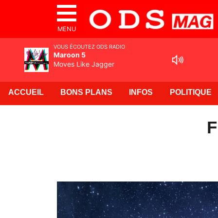
MENU
VOUS ÉCOUTEZ ODS RADIO
Maroon 5
Moves Like Jagger
ACCUEIL
BONS PLANS
INFOS
POLITIQUE
F