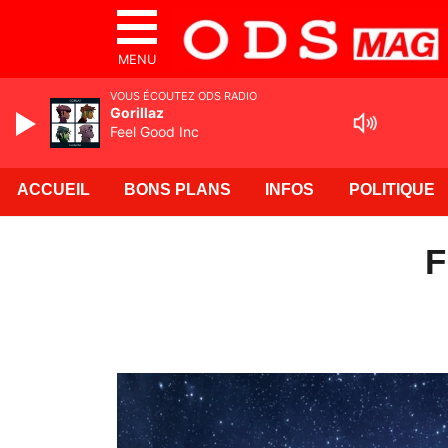
MENU
VOUS ÉCOUTEZ ODS RADIO
Gorillaz
Feel Good Inc
ACCUEIL
BONS PLANS
INFOS
POLITIQUE
F