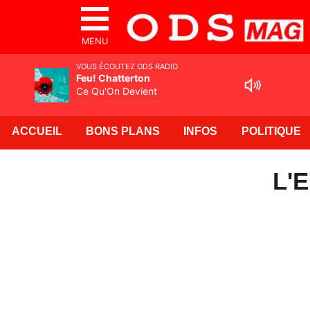
MENU
VOUS ÉCOUTEZ ODS RADIO
Feu! Chatterton
Ce Qu'On Devient
ACCUEIL
BONS PLANS
INFOS
POLITIQUE
L'