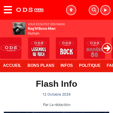
MENU
VOUS ÉCOUTEZ ODS RADIO
Rag'N'Bone Man
Human
ACCUEIL
BONS PLANS
INFOS
POLITIQUE
FA
Flash Info
12 Octobre 2024
Par
La rédaction