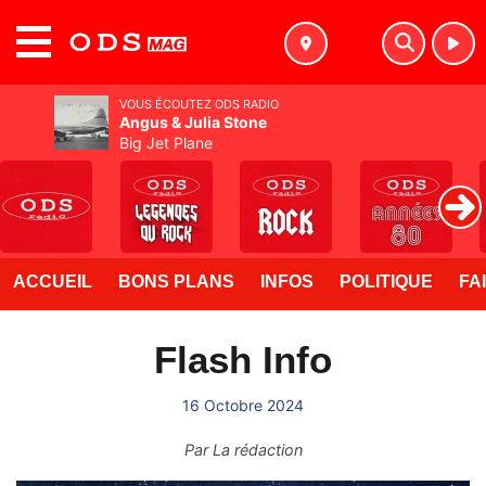
MENU
VOUS ÉCOUTEZ ODS RADIO
Angus & Julia Stone
Big Jet Plane
ACCUEIL
BONS PLANS
INFOS
POLITIQUE
FA
Flash Info
16 Octobre 2024
Par
La rédaction