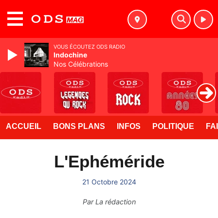
MENU
VOUS ÉCOUTEZ ODS RADIO
Indochine
Nos Célébrations
ACCUEIL
BONS PLANS
INFOS
POLITIQUE
FA
L'Ephéméride
21 Octobre 2024
Par
La rédaction