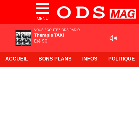
MENU
VOUS ÉCOUTEZ ODS RADIO
Therapie TAXI
Eté 90
ACCUEIL
BONS PLANS
INFOS
POLITIQUE