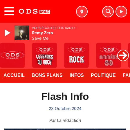
MENU
VOUS ÉCOUTEZ ODS RADIO
Remy Zero
Save Me
ACCUEIL
BONS PLANS
INFOS
POLITIQUE
FA
Flash Info
23 Octobre 2024
Par
La rédaction