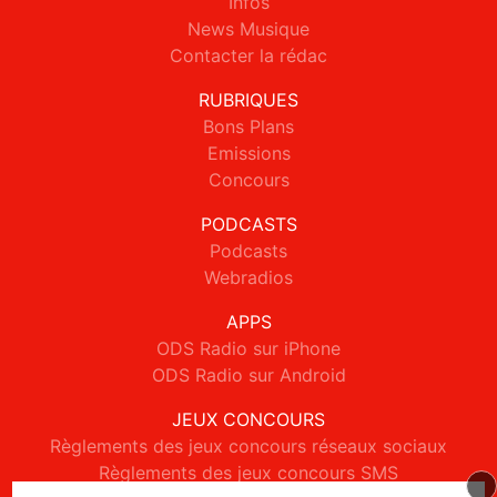
Infos
News Musique
Contacter la rédac
RUBRIQUES
Bons Plans
Emissions
Concours
PODCASTS
Podcasts
Webradios
APPS
ODS Radio sur iPhone
ODS Radio sur Android
JEUX CONCOURS
Règlements des jeux concours réseaux sociaux
Règlements des jeux concours SMS