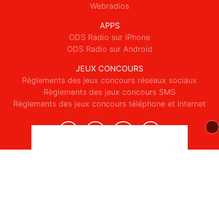
Webradios
APPS
ODS Radio sur iPhone
ODS Radio sur Android
JEUX CONCOURS
Règlements des jeux concours réseaux sociaux
Règlements des jeux concours SMS
Règlements des jeux concours téléphone et internet
© 2026 ODS Radio Tous droits réservés.
Signaler un contenu
-
Mentions légales
-
Politique de cookies
-
Contact