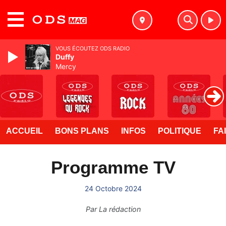
MENU
VOUS ÉCOUTEZ ODS RADIO
Duffy
Mercy
ACCUEIL
BONS PLANS
INFOS
POLITIQUE
FA
Programme TV
24 Octobre 2024
Par
La rédaction