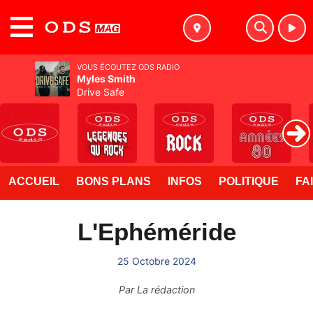
MENU
VOUS ÉCOUTEZ ODS RADIO
Myles Smith
Drive Safe
ACCUEIL
BONS PLANS
INFOS
POLITIQUE
FA
L'Ephéméride
25 Octobre 2024
Par
La rédaction