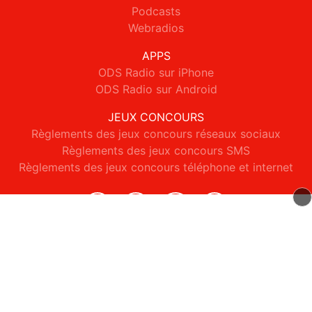
Podcasts
Webradios
APPS
ODS Radio sur iPhone
ODS Radio sur Android
JEUX CONCOURS
Règlements des jeux concours réseaux sociaux
Règlements des jeux concours SMS
Règlements des jeux concours téléphone et internet
© 2026 ODS Radio Tous droits réservés.
Signaler un contenu
-
Mentions légales
-
Politique de cookies
-
Contact