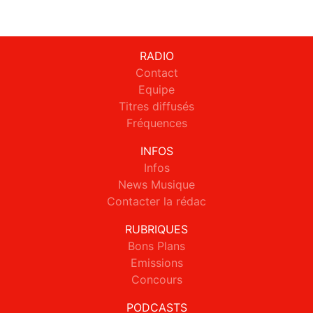
RADIO
Contact
Equipe
Titres diffusés
Fréquences
INFOS
Infos
News Musique
Contacter la rédac
RUBRIQUES
Bons Plans
Emissions
Concours
PODCASTS