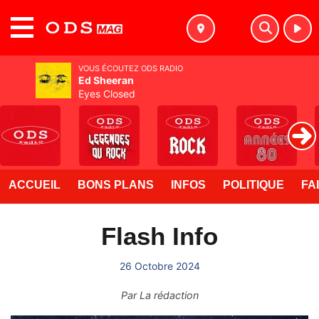
MENU
VOUS ÉCOUTEZ ODS RADIO
Ed Sheeran
Eyes Closed
ACCUEIL
BONS PLANS
INFOS
POLITIQUE
FA
Flash Info
26 Octobre 2024
Par
La rédaction