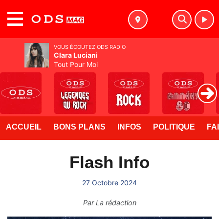
MENU
VOUS ÉCOUTEZ ODS RADIO
Clara Luciani
Tout Pour Moi
ACCUEIL
BONS PLANS
INFOS
POLITIQUE
FA
Flash Info
27 Octobre 2024
Par
La rédaction