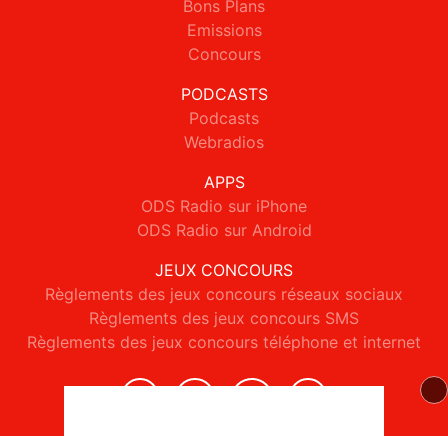
Bons Plans
Emissions
Concours
PODCASTS
Podcasts
Webradios
APPS
ODS Radio sur iPhone
ODS Radio sur Android
JEUX CONCOURS
Règlements des jeux concours réseaux sociaux
Règlements des jeux concours SMS
Règlements des jeux concours téléphone et internet