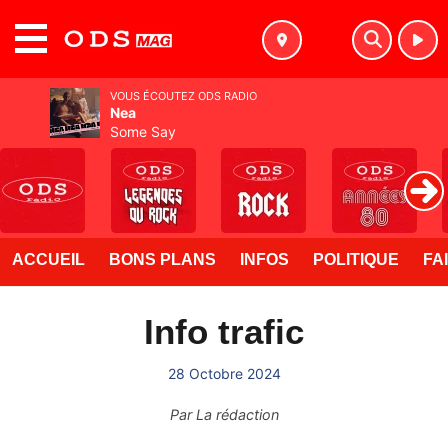
MENU
VOUS ÉCOUTEZ ODS RADIO
Nea
Some Say
ACCUEIL
BONS PLANS
INFOS
POLITIQUE
FA
Info trafic
28 Octobre 2024
Par
La rédaction