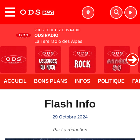
MENU
VOUS ÉCOUTEZ ODS RADIO
ODS RADIO
La 1ere radio des Alpes
ACCUEIL
BONS PLANS
INFOS
POLITIQUE
FA
Flash Info
29 Octobre 2024
Par
La rédaction