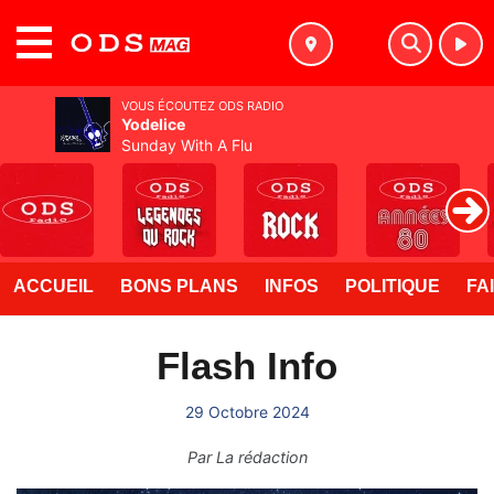
MENU
VOUS ÉCOUTEZ ODS RADIO
Yodelice
Sunday With A Flu
ACCUEIL
BONS PLANS
INFOS
POLITIQUE
FA
Flash Info
29 Octobre 2024
Par
La rédaction