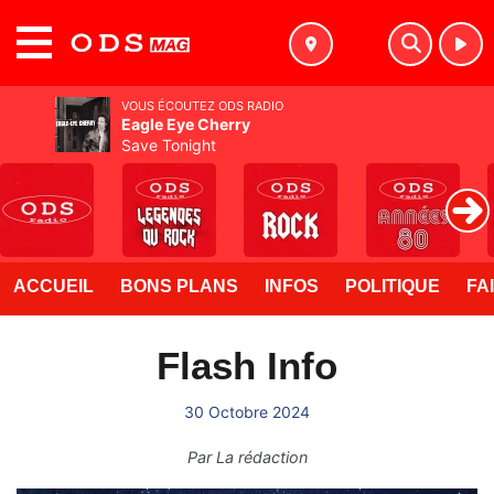
MENU
VOUS ÉCOUTEZ ODS RADIO
Eagle Eye Cherry
Save Tonight
ACCUEIL
BONS PLANS
INFOS
POLITIQUE
FA
Flash Info
30 Octobre 2024
Par
La rédaction