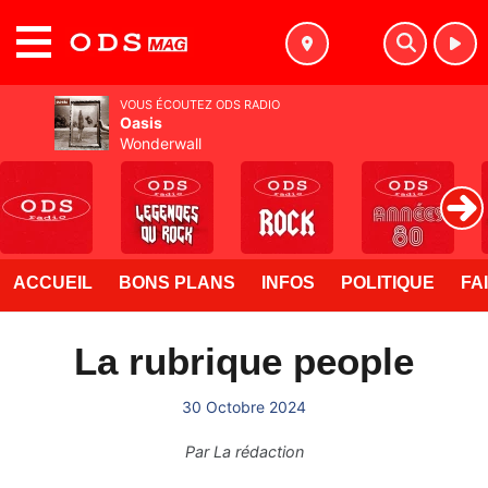
MENU
VOUS ÉCOUTEZ ODS RADIO
Oasis
Wonderwall
ACCUEIL
BONS PLANS
INFOS
POLITIQUE
FA
La rubrique people
30 Octobre 2024
Par
La rédaction