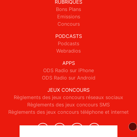
RUBRIQUES
Bons Plans
Emissions
Concours
PODCASTS
Podcasts
Webradios
APPS
ODS Radio sur iPhone
ODS Radio sur Android
JEUX CONCOURS
Règlements des jeux concours réseaux sociaux
Règlements des jeux concours SMS
Règlements des jeux concours téléphone et internet