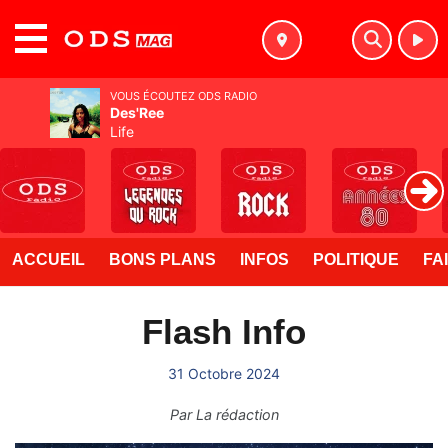
MENU
VOUS ÉCOUTEZ ODS RADIO
Des'Ree
Life
ACCUEIL
BONS PLANS
INFOS
POLITIQUE
FA
Flash Info
31 Octobre 2024
Par
La rédaction