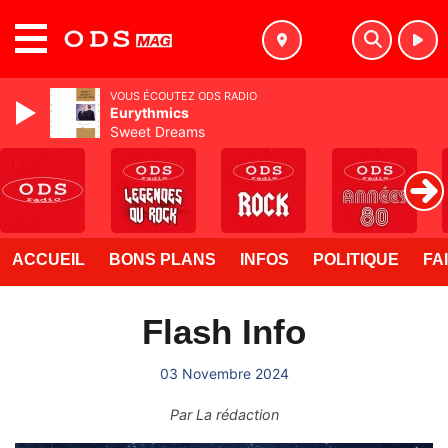
MENU
VOUS ÉCOUTEZ ODS RADIO
Eurythmics
Sweet Dreams
ACCUEIL
BONS PLANS
INFOS
POLITIQUE
FA
Flash Info
03 Novembre 2024
Par
La rédaction