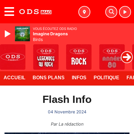
MENU
VOUS ÉCOUTEZ ODS RADIO
Imagine Dragons
Birds
ACCUEIL
BONS PLANS
INFOS
POLITIQUE
FA
Flash Info
04 Novembre 2024
Par
La rédaction