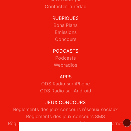
Contacter la rédac
RUBRIQUES
Bons Plans
Emissions
Concours
PODCASTS
Podcasts
Webradios
APPS
ODS Radio sur iPhone
ODS Radio sur Android
JEUX CONCOURS
Règlements des jeux concours réseaux sociaux
Règlements des jeux concours SMS
Règlements des jeux concours téléphone et internet