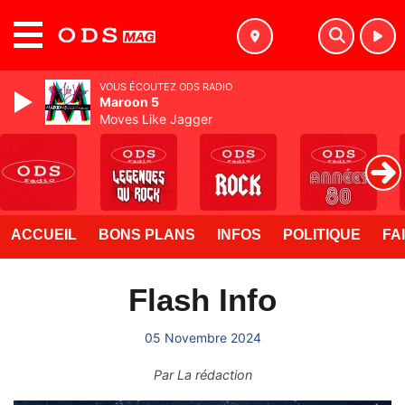
MENU
VOUS ÉCOUTEZ ODS RADIO
Maroon 5
Moves Like Jagger
ACCUEIL
BONS PLANS
INFOS
POLITIQUE
FA
Flash Info
05 Novembre 2024
Par
La rédaction