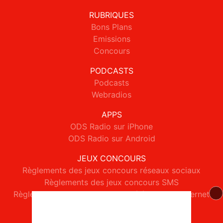
RUBRIQUES
Bons Plans
Emissions
Concours
PODCASTS
Podcasts
Webradios
APPS
ODS Radio sur iPhone
ODS Radio sur Android
JEUX CONCOURS
Règlements des jeux concours réseaux sociaux
Règlements des jeux concours SMS
Règlements des jeux concours téléphone et internet