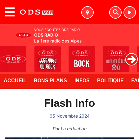
MENU
VOUS ÉCOUTEZ ODS RADIO
ODS RADIO
La 1ere radio des Alpes
ACCUEIL
BONS PLANS
INFOS
POLITIQUE
FA
Flash Info
05 Novembre 2024
Par
La rédaction