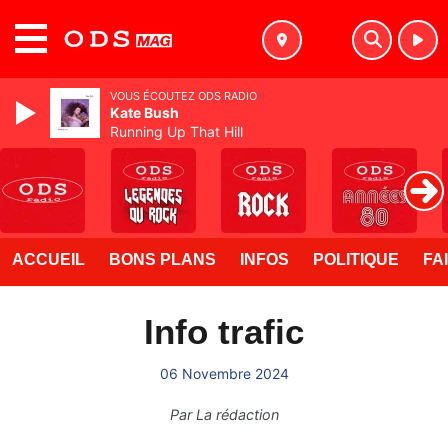
MENU
VOUS ÉCOUTEZ ODS RADIO
Kate Bush
Running Up That Hill
ACCUEIL
BONS PLANS
INFOS
POLITIQUE
FA
Info trafic
06 Novembre 2024
Par
La rédaction