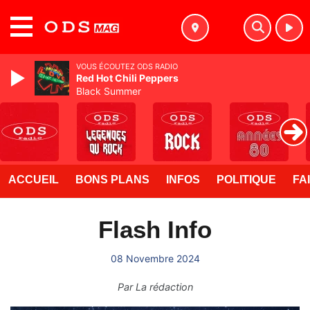
MENU
VOUS ÉCOUTEZ ODS RADIO
Red Hot Chili Peppers
Black Summer
ACCUEIL
BONS PLANS
INFOS
POLITIQUE
FA
Flash Info
08 Novembre 2024
Par
La rédaction