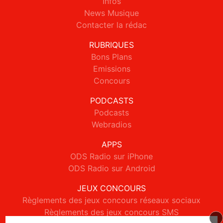
Infos
News Musique
Contacter la rédac
RUBRIQUES
Bons Plans
Emissions
Concours
PODCASTS
Podcasts
Webradios
APPS
ODS Radio sur iPhone
ODS Radio sur Android
JEUX CONCOURS
Règlements des jeux concours réseaux sociaux
Règlements des jeux concours SMS