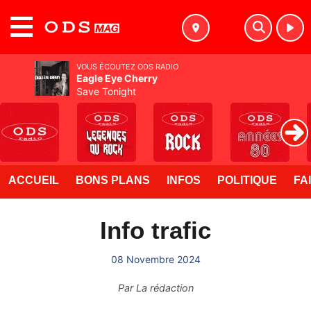
MENU
VOUS ÉCOUTEZ ODS RADIO
Eagle Eye Cherry
Save Tonight
ACCUEIL
BONS PLANS
INFOS
POLITIQUE
FA
Info trafic
08 Novembre 2024
Par
La rédaction