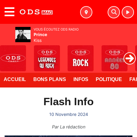
MENU
VOUS ÉCOUTEZ ODS RADIO
Prince
Kiss
ACCUEIL
BONS PLANS
INFOS
POLITIQUE
FA
Flash Info
10 Novembre 2024
Par
La rédaction