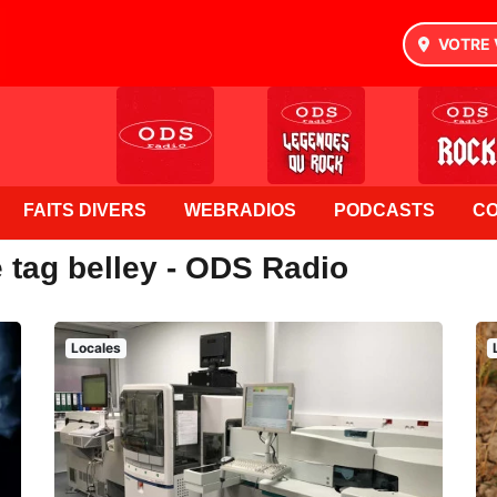
VOTRE 
FAITS DIVERS
WEBRADIOS
PODCASTS
C
 tag belley - ODS Radio
Locales