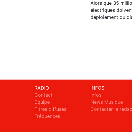
Alors que 35 mill
électriques doiven
déploiement du dis
RADIO
INFOS
Contact
Infos
Equipe
News Musique
Titres diffusés
Contacter la réda
Fréquences