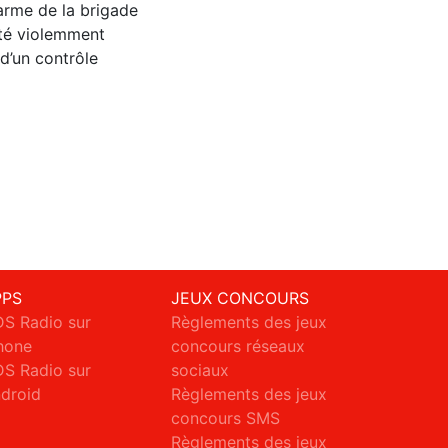
darme de la brigade
été violemment
d’un contrôle
PPS
JEUX CONCOURS
S Radio sur
Règlements des jeux
hone
concours réseaux
S Radio sur
sociaux
droid
Règlements des jeux
concours SMS
Règlements des jeux