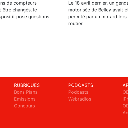
ions de compteurs
Le 18 avril dernier, un gen
t être changés, le
motorisée de Belley avait 
positif pose questions.
percuté par un motard lors 
routier.
RUBRIQUES
PODCASTS
A
Bons Plans
Podcasts
OD
Emissions
Webradios
iP
c
Concours
OD
An