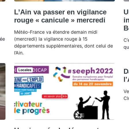
L’Ain va passer en vigilance
U
rouge « canicule » mercredi
i
B
Météo-France va étendre demain midi
dée
(mercredi) la vigilance rouge à 15
C’
départements supplémentaires, dont celui de
qu
l’Ain.
D
Locales
l
Ve
Cl