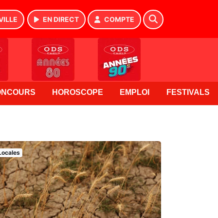
VILLE
EN DIRECT
COMPTE
ONCOURS
HOROSCOPE
EMPLOI
FESTIVALS
Locales