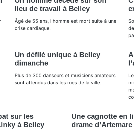
i
Un homme décède sur son
C
lieu de travail à Belley
e
y
Âgé de 55 ans, l'homme est mort suite à une
So
crise cardiaque.
de
pa
Un défilé unique à Belley
A
dimanche
l
Plus de 300 danseurs et musiciens amateurs
Le
sont attendus dans les rues de la ville.
mo
mo
co
at sur les
Une cagnotte en li
inky à Belley
drame d’Artemare