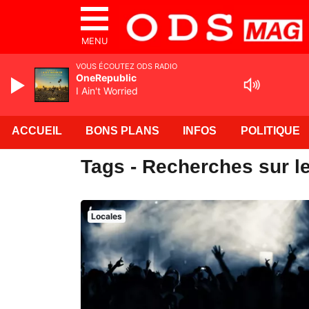
MENU
VOUS ÉCOUTEZ ODS RADIO
OneRepublic
I Ain't Worried
ACCUEIL
BONS PLANS
INFOS
POLITIQUE
Tags - Recherches sur le
Locales