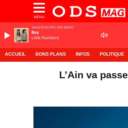
MENU
VOUS ÉCOUTEZ ODS RADIO
Boy
Little Numbers
ACCUEIL
BONS PLANS
INFOS
POLITIQUE
L’Ain va passe