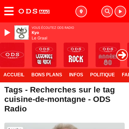
MENU
VOUS ÉCOUTEZ ODS RADIO
Kyo
Le Graal
ACCUEIL
BONS PLANS
INFOS
POLITIQUE
FA
Tags - Recherches sur le tag
cuisine-de-montagne - ODS
Radio