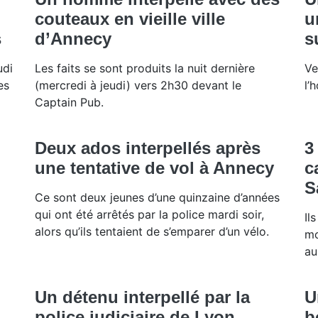
couteaux en vieille ville
u
s
d’Annecy
s
udi
Les faits se sont produits la nuit dernière
Ve
es
(mercredi à jeudi) vers 2h30 devant le
l’
Captain Pub.
Deux ados interpellés après
3
une tentative de vol à Annecy
c
S
Ce sont deux jeunes d’une quinzaine d’années
qui ont été arrêtés par la police mardi soir,
Il
alors qu’ils tentaient de s’emparer d’un vélo.
mo
au
Un détenu interpellé par la
U
police judiciaire de Lyon
b