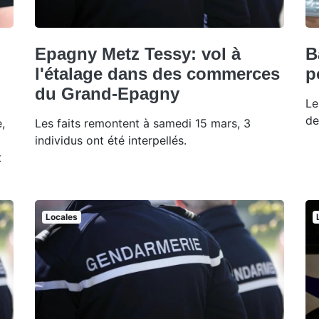
Epagny Metz Tessy: vol à
B
l'étalage dans des commerces
p
du Grand-Epagny
Le
de
,
Les faits remontent à samedi 15 mars, 3
individus ont été interpellés.
t
Locales