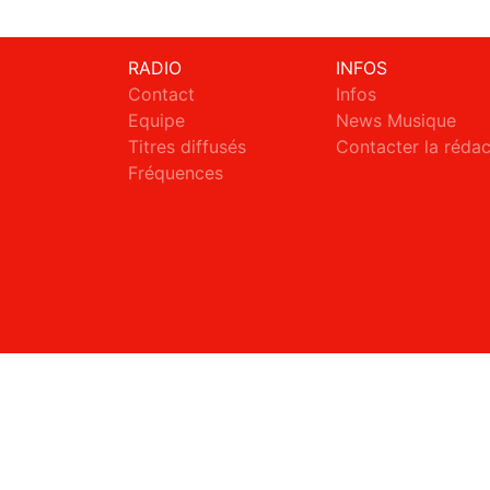
RADIO
INFOS
Contact
Infos
Equipe
News Musique
Titres diffusés
Contacter la réda
Fréquences
S