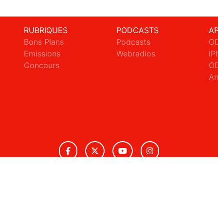
RUBRIQUES
PODCASTS
A
Bons Plans
Podcasts
OD
Emissions
Webradios
iP
c
Concours
OD
An
© 2026 ODS Radio Tous droits réservés.
ignaler un contenu
-
Mentions légales
-
Politique de cookies
-
Conta