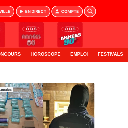
VILLE
EN DIRECT
COMPTE
ONCOURS
HOROSCOPE
EMPLOI
FESTIVALS
Locales