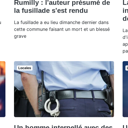
Rumilly : l'auteur présumé de
L
la fusillade s'est rendu
i
d
u
La fusillade a eu lieu dimanche dernier dans
cette commune faisant un mort et un blessé
La
grave
d'
ap
pa
Locales
Un homme interpellé avec des
U