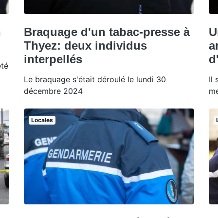
n
Braquage d'un tabac-presse à
U
Thyez: deux individus
a
interpellés
d
été
Le braquage s'était déroulé le lundi 30
Il
décembre 2024
me
Locales