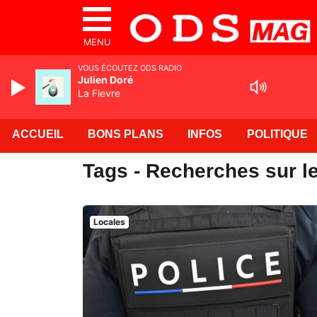
MENU
VOUS ÉCOUTEZ ODS RADIO
Julien Doré
La Fievre
ACCUEIL
BONS PLANS
INFOS
POLITIQUE
Tags - Recherches sur le
Locales