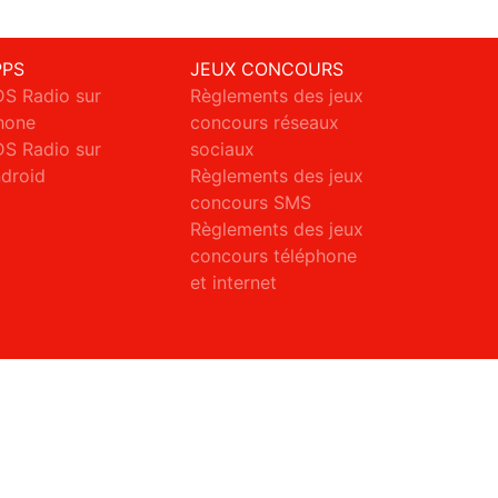
PPS
JEUX CONCOURS
S Radio sur
Règlements des jeux
hone
concours réseaux
S Radio sur
sociaux
droid
Règlements des jeux
concours SMS
Règlements des jeux
concours téléphone
et internet
ct