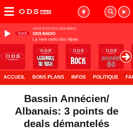
MENU
VOUS ÉCOUTEZ ODS RADIO
ODS RADIO
La 1ere radio des Alpes
ACCUEIL
BONS PLANS
INFOS
POLITIQUE
FA
Bassin Annécien/
Albanais: 3 points de
deals démantelés