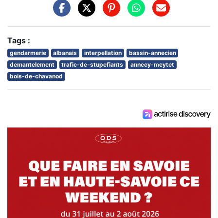
Tags :
gendarmerie
albanais
interpellation
bassin-annecien
demantelement
trafic-de-stupefiants
annecy-meytet
bois-de-chavanod