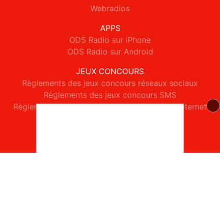
Webradios
APPS
ODS Radio sur iPhone
ODS Radio sur Android
JEUX CONCOURS
Règlements des jeux concours réseaux sociaux
Règlements des jeux concours SMS
Règlements des jeux concours téléphone et internet
© 2026 ODS Radio Tous droits réservés.
Signaler un contenu
-
Mentions légales
-
Politique de cookies
-
Contact