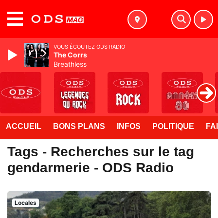
MENU
VOUS ÉCOUTEZ ODS RADIO
The Corrs
Breathless
ACCUEIL
BONS PLANS
INFOS
POLITIQUE
FA
Tags - Recherches sur le tag
gendarmerie - ODS Radio
Locales