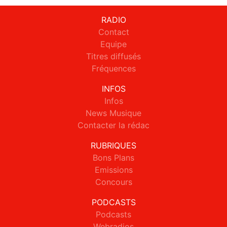
RADIO
Contact
Equipe
Titres diffusés
Fréquences
INFOS
Infos
News Musique
Contacter la rédac
RUBRIQUES
Bons Plans
Emissions
Concours
PODCASTS
Podcasts
Webradios