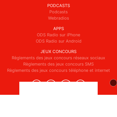
PODCASTS
Podcasts
Webradios
APPS
ODS Radio sur iPhone
ODS Radio sur Android
JEUX CONCOURS
Règlements des jeux concours réseaux sociaux
Règlements des jeux concours SMS
Règlements des jeux concours téléphone et internet
© 2026 ODS Radio Tous droits réservés.
Signaler un contenu
-
Mentions légales
-
Politique de cookies
-