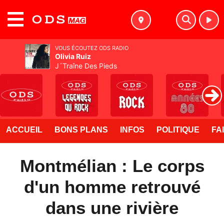
MENU
VOUS ÉCOUTEZ ODS RADIO
Olivia Ruiz
J´Traîne Des Pieds
ACCUEIL
BONS PLANS
INFOS
POLITIQUE
FA
Montmélian : Le corps
d'un homme retrouvé
dans une rivière