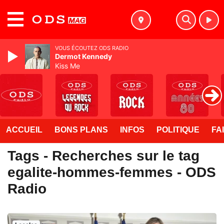
MENU
VOUS ÉCOUTEZ ODS RADIO
Dermot Kennedy
Kiss Me
ACCUEIL
BONS PLANS
INFOS
POLITIQUE
FA
Tags - Recherches sur le tag
egalite-hommes-femmes - ODS
Radio