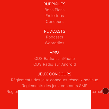
RUBRIQUES
Bons Plans
Emissions
Concours
PODCASTS
Podcasts
Webradios
APPS
ODS Radio sur iPhone
ODS Radio sur Android
JEUX CONCOURS
Règlements des jeux concours réseaux sociaux
Règlements des jeux concours SMS
Règlements des jeux concours téléphone et internet