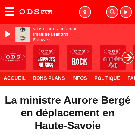
MENU
VOUS ÉCOUTEZ ODS RADIO
Imagine Dragons
Follow You
ACCUEIL
BONS PLANS
INFOS
POLITIQUE
FA
La ministre Aurore Bergé
en déplacement en
Haute-Savoie