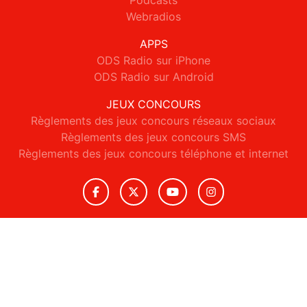
Podcasts
Webradios
APPS
ODS Radio sur iPhone
ODS Radio sur Android
JEUX CONCOURS
Règlements des jeux concours réseaux sociaux
Règlements des jeux concours SMS
Règlements des jeux concours téléphone et internet
© 2026 ODS Radio Tous droits réservés.
Signaler un contenu
-
Mentions légales
-
Politique de cookies
-
Contact