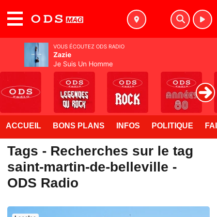
MENU
VOUS ÉCOUTEZ ODS RADIO
Zazie
Je Suis Un Homme
ACCUEIL
BONS PLANS
INFOS
POLITIQUE
FA
Tags - Recherches sur le tag
saint-martin-de-belleville -
ODS Radio