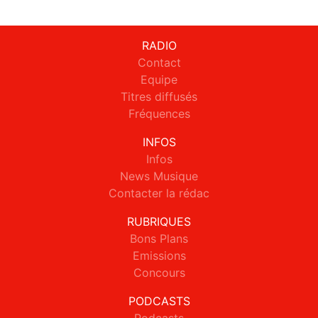
RADIO
Contact
Equipe
Titres diffusés
Fréquences
INFOS
Infos
News Musique
Contacter la rédac
RUBRIQUES
Bons Plans
Emissions
Concours
PODCASTS