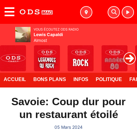
MENU
VOUS ÉCOUTEZ ODS RADIO
Lewis Capaldi
Almost
ACCUEIL
BONS PLANS
INFOS
POLITIQUE
FA
Savoie: Coup dur pour
un restaurant étoilé
05 Mars 2024