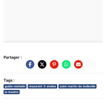
Partager :
Tags :
guide-michelin
resaurant-3-etoiles
saint-martin-de-belleville
la-bouitte