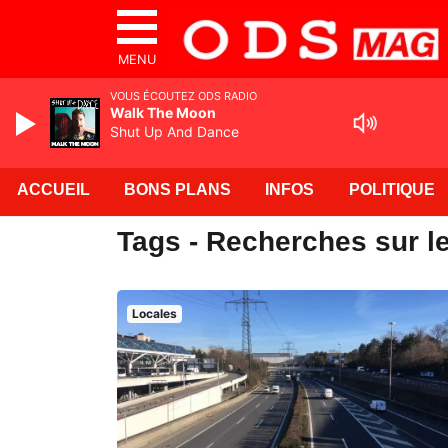
MENU
VOUS ÉCOUTEZ ODS RADIO
Walk The Moon
Shut Up And Dance
ACCUEIL
BONS PLANS
INFOS
POLITIQUE
Tags - Recherches sur l
Locales