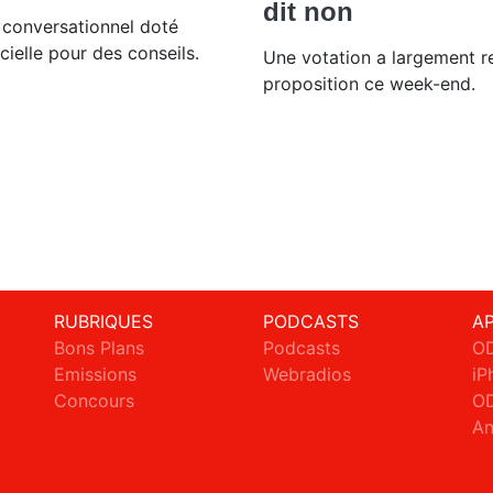
dit non
t conversationnel doté
icielle pour des conseils.
Une votation a largement re
proposition ce week-end.
RUBRIQUES
PODCASTS
A
Bons Plans
Podcasts
OD
Emissions
Webradios
iP
c
Concours
OD
An