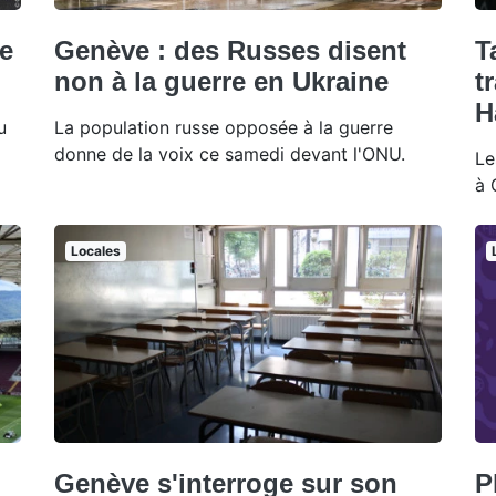
le
Genève : des Russes disent
T
non à la guerre en Ukraine
t
H
u
La population russe opposée à la guerre
donne de la voix ce samedi devant l'ONU.
Le
à 
Locales
Genève s'interroge sur son
P