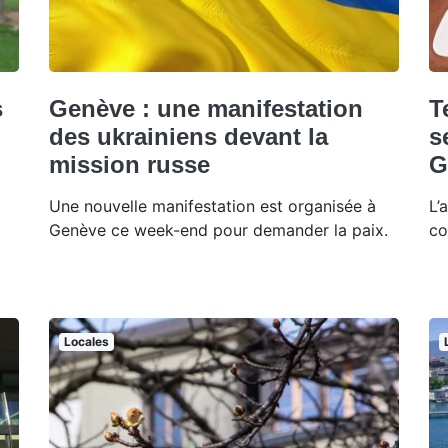
s
Genève : une manifestation
T
des ukrainiens devant la
s
mission russe
G
Une nouvelle manifestation est organisée à
L’
Genève ce week-end pour demander la paix.
co
Locales