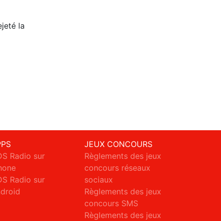
jeté la
PPS
JEUX CONCOURS
S Radio sur
Règlements des jeux
hone
concours réseaux
S Radio sur
sociaux
droid
Règlements des jeux
concours SMS
Règlements des jeux