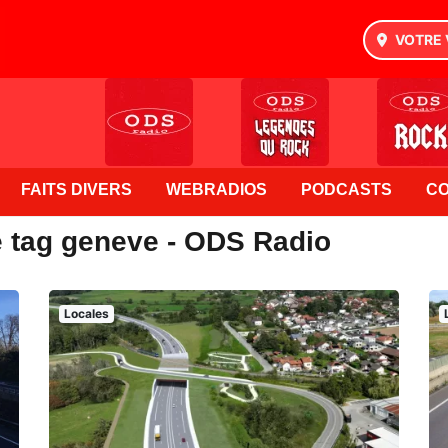
VOTRE 
FAITS DIVERS
WEBRADIOS
PODCASTS
C
e tag geneve - ODS Radio
Locales