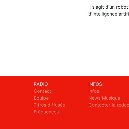
Il s'agit d'un robo
d'intelligence artif
RADIO
INFOS
Contact
Infos
Equipe
News Musique
Titres diffusés
Contacter la réda
Fréquences