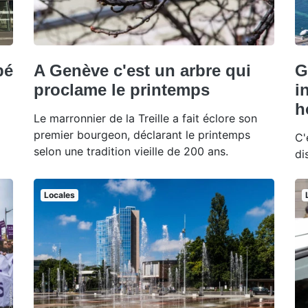
bé
A Genève c'est un arbre qui
G
proclame le printemps
i
h
Le marronnier de la Treille a fait éclore son
premier bourgeon, déclarant le printemps
C'
selon une tradition vieille de 200 ans.
di
Locales