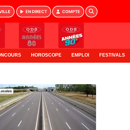
VILLE
EN DIRECT
COMPTE
ONCOURS
HOROSCOPE
EMPLOI
FESTIVALS
Locales