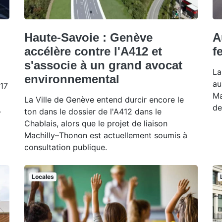
Haute-Savoie : Genève
A
accélère contre l'A412 et
f
s'associe à un grand avocat
La
environnemental
au
17
Ma
La Ville de Genève entend durcir encore le
de
.
ton dans le dossier de l'A412 dans le
Chablais, alors que le projet de liaison
Machilly–Thonon est actuellement soumis à
consultation publique.
Locales